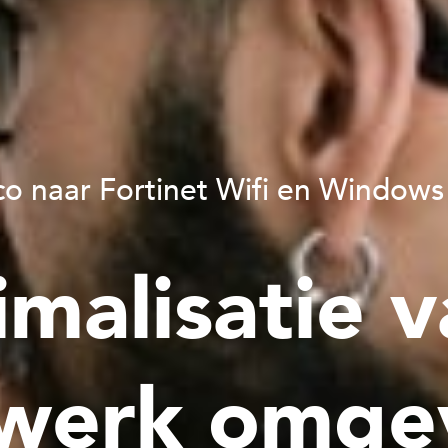
co naar Fortinet Wifi en Windows
malisatie v
werk omge