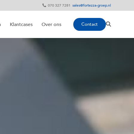
070 327 7281
sales@fortezza-groep.nl
Contact
n
Klantcases
Over ons