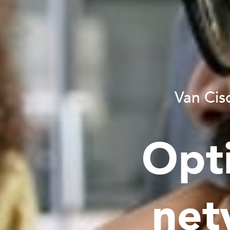
Van Cis
Opti
net