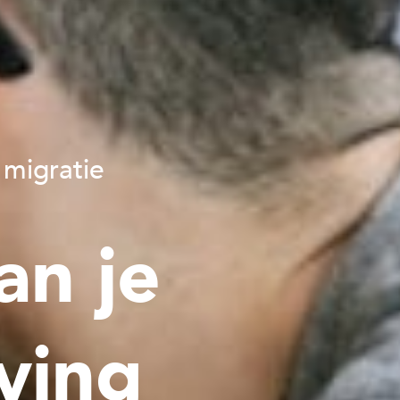
 migratie
an je
ving