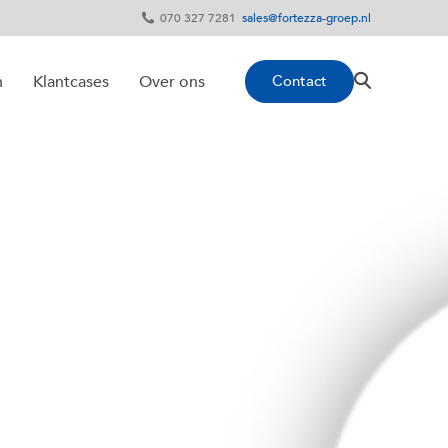
070 327 7281
sales@fortezza-groep.nl
Contact
n
Klantcases
Over ons