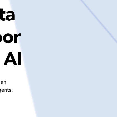
ta
oor
 AI
 en
gents.