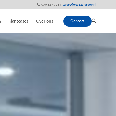
070 327 7281
sales@fortezza-groep.nl
Contact
n
Klantcases
Over ons