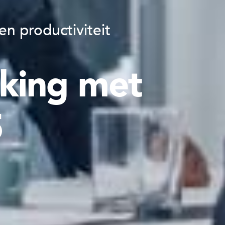
en productiviteit
rking met
5